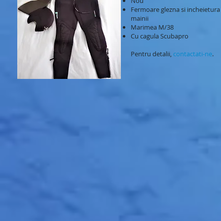
Nou
Fermoare glezna si incheietura
mainii
Marimea M/38
Cu cagula Scubapro
Pentru detalii,
contactati-ne
.