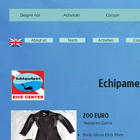
Despre noi
Activitati
Cursuri
About us
Team
Activities
Cou
Echipame
200 EURO
Neopren Dama
Body Glove EXO 7mm